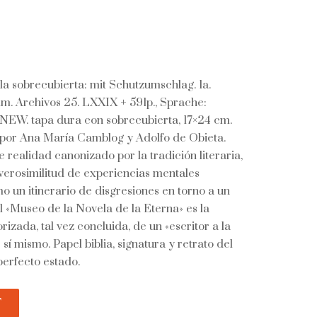
a sobrecubierta: mit Schutzumschlag. 1a.
mm. Archivos 25. LXXIX + 591p., Sprache:
EW. tapa dura con sobrecubierta, 17×24 cm.
 por Ana María Camblog y Adolfo de Obieta.
 realidad canonizado por la tradición literaria,
verosimilitud de experiencias mentales
o un itinerario de disgresiones en torno a un
El «Museo de la Novela de la Eterna» es la
izada, tal vez concluida, de un «escritor a la
sí mismo. Papel biblia, signatura y retrato del
 perfecto estado.
T