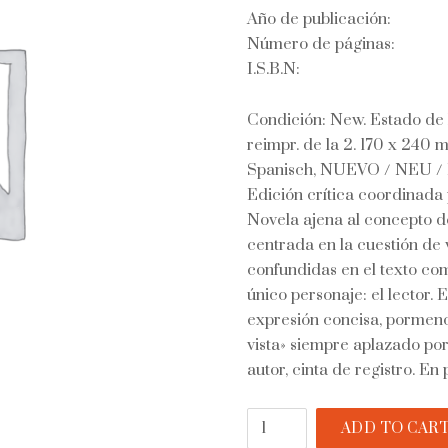
Año de publicación:
Número de páginas:
I.S.B.N:
Condición: New. Estado de l
reimpr. de la 2. 170 x 240 
Spanisch, NUEVO / NEU / N
Edición crítica coordinada
Novela ajena al concepto de
centrada en la cuestión de 
confundidas en el texto com
único personaje: el lector. 
expresión concisa, pormenor
vista» siempre aplazado por 
autor, cinta de registro. En
Museo
ADD TO CAR
de