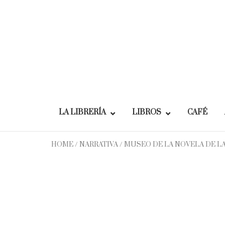
Skip
to
content
LA LIBRERÍA
LIBROS
CAFÉ
HOME
/
NARRATIVA
/ MUSEO DE LA NOVELA DE L