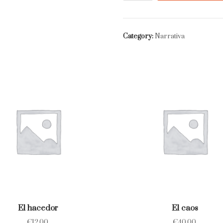
la
novela
de
Category:
Narrativa
la
Eterna
quantity
El hacedor
El caos
€
12.00
€
40.00