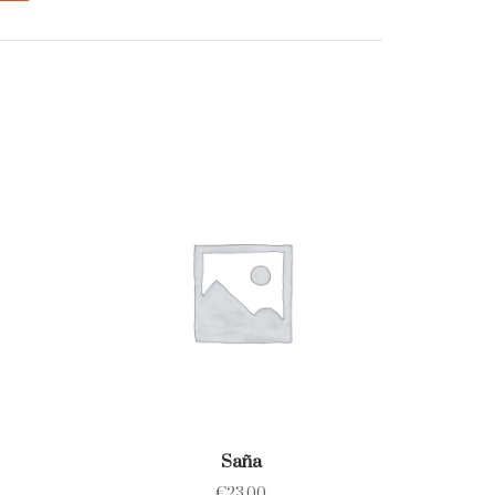
Saña
€
23.00