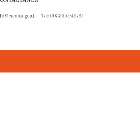
ONTÁCTANOS
nfo@cienfuegos.fr
– Tel:
0033651749781