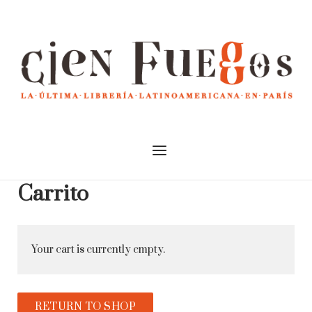
Skip
to
Home
content
Menu
Carrito
Your cart is currently empty.
RETURN TO SHOP