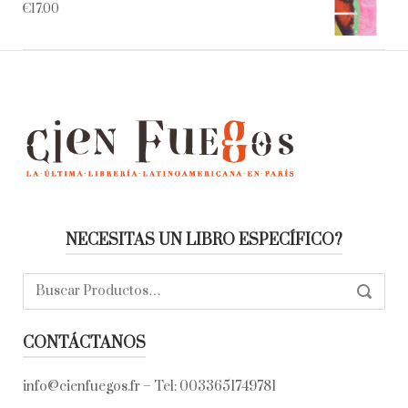
€
17.00
NECESITAS UN LIBRO ESPECÍFICO?
Buscar:
SEARC
CONTÁCTANOS
info@cienfuegos.fr
– Tel:
0033651749781