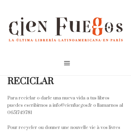
Skip
to
Home
content
Menu
RECICLAR
Para reciclar o darle una nueva vida a tus libros
puedes escribirnos a info@cienfuegos.fr o llamarnos al
0651749781
Pour recycler ou donner une nouvelle vie à vos livres