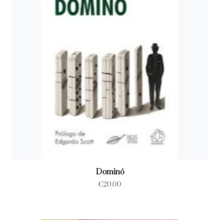
Dominó
€
20.00