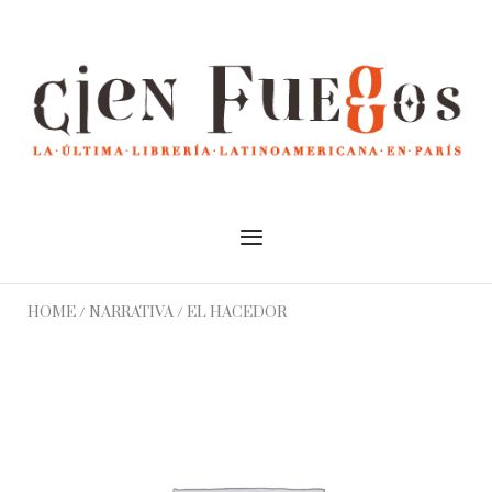
Skip
to
Home
content
Menu
HOME
/
NARRATIVA
/ EL HACEDOR