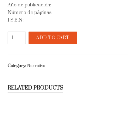
Año de publicación:
Número de páginas:
I.S.B.N:
El
ADD TO CART
hacedor
quantity
Category:
Narrativa
RELATED PRODUCTS