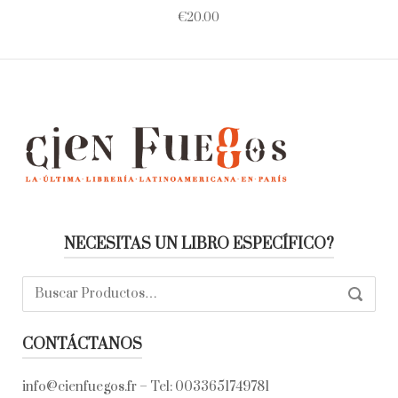
€
20.00
NECESITAS UN LIBRO ESPECÍFICO?
Buscar:
SEARC
CONTÁCTANOS
info@cienfuegos.fr
– Tel:
0033651749781