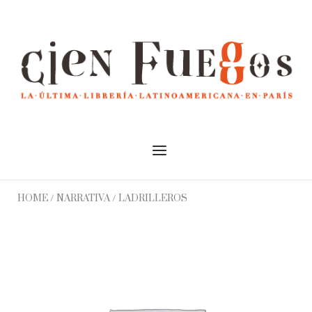
Skip
to
Home
content
Menu
HOME
/
NARRATIVA
/ LADRILLEROS