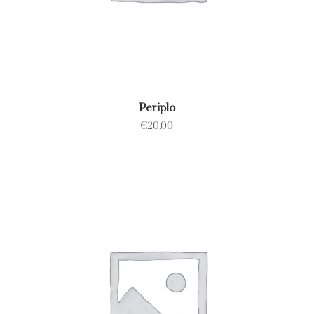
Periplo
€
20.00