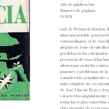
Año de publicación:
Número de páginas:
I.S.B.N:
rad. de Bernardo Kordon. In
años una notable generación
extraordinario, el de Graci
alejado de todo círculo lite
perdidos en los calcinados 
presencia de esas vidas hum
silenciosas en lucha contra
pasiones y problemas de la
considerado actualmente el 
más completo de ese movimie
de José Lins do Rego y Jor
caracteriza singularmente 
todas las reglas conocidas e
obra un matiz de recia emot