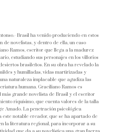
tonso.- Brasil ha venido produciendo en estos
 de novelistas, y dentro de ella, un caso
liano Ramos, escritor que llega a la madurez
rario, estudiando sus personajes en los villorios
desiertos brasileños. En su obra ha revelado la
ildes y humilladas, vidas martirizadas y
 una naturaleza implacable que agudiza las
 criatura humana. Graciliano Ramos es
más grande novelista de Brasil y el escritor
nto riquísimo, que cuenta valores de la talla
ge Amado. La penetración psicológica
a este notable creador, que se ha apartado de
n la literatura regional, para incorporar a su
ividad que da a su novelística una gran fuerza