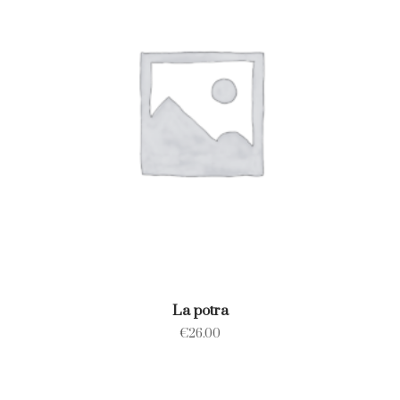
La potra
€
26.00