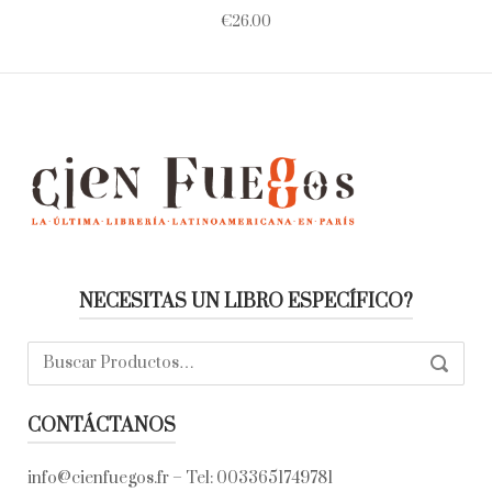
€
26.00
NECESITAS UN LIBRO ESPECÍFICO?
Buscar:
SEARC
CONTÁCTANOS
info@cienfuegos.fr
– Tel:
0033651749781