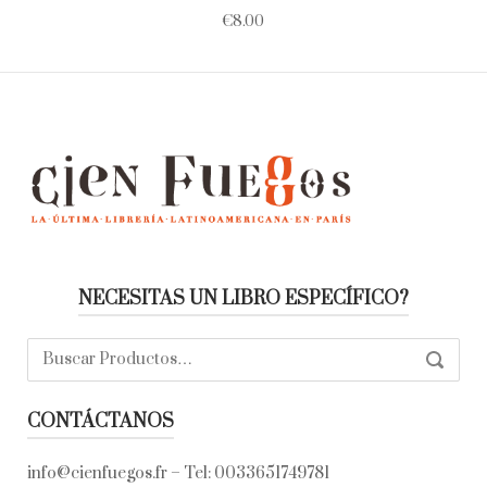
€
8.00
NECESITAS UN LIBRO ESPECÍFICO?
Buscar:
SEARC
CONTÁCTANOS
info@cienfuegos.fr
– Tel:
0033651749781