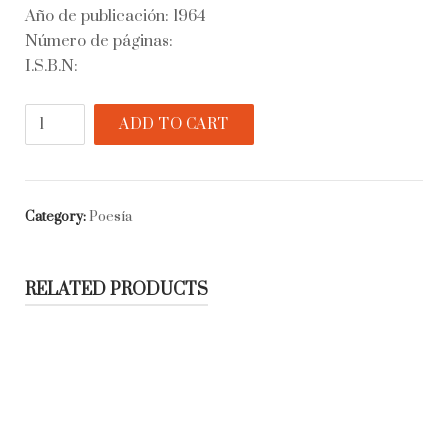
Año de publicación: 1964
Número de páginas:
I.S.B.N:
Un
ADD TO CART
día,
el
tiempo,
las
Category:
Poesía
nubes
quantity
RELATED PRODUCTS