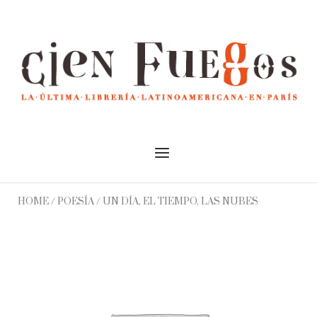
Skip
to
Home
content
Menu
HOME
/
POESÍA
/ UN DÍA, EL TIEMPO, LAS NUBES