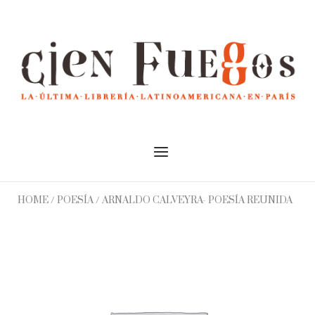
Skip
to
Home
content
Menu
HOME
/
POESÍA
/ ARNALDO CALVEYRA- POESÍA REUNIDA