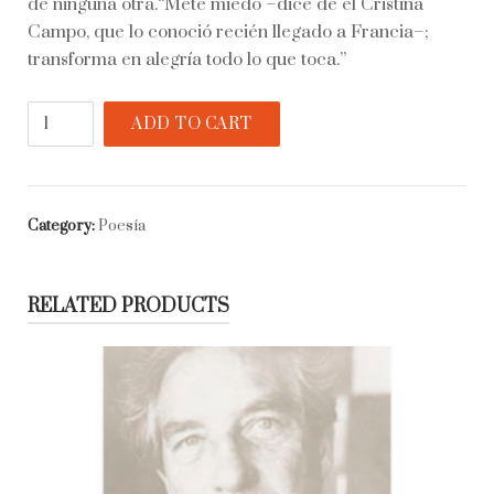
de ninguna otra.“Mete miedo –dice de él Cristina
Campo, que lo conoció recién llegado a Francia–;
transforma en alegría todo lo que toca.”
Arnaldo
ADD TO CART
Calveyra-
Poesía
reunida
quantity
Category:
Poesía
RELATED PRODUCTS