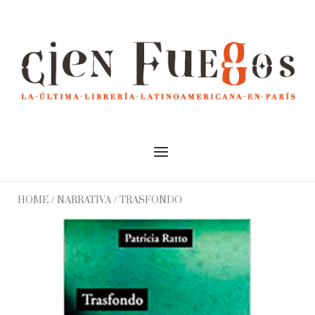
Skip
to
Home
content
Menu
HOME
/
NARRATIVA
/ TRASFONDO