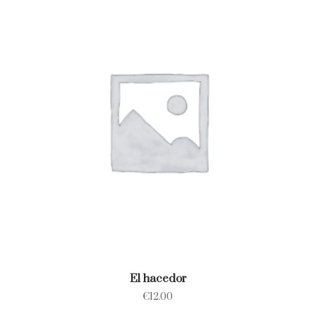
El hacedor
€
12.00