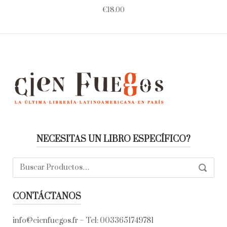
€
18.00
NECESITAS UN LIBRO ESPECÍFICO?
Buscar:
SEARC
CONTÁCTANOS
info@cienfuegos.fr
– Tel:
0033651749781