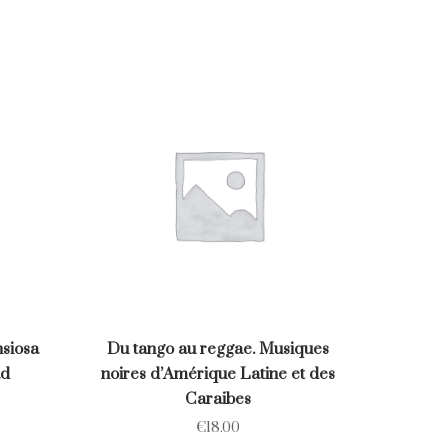
nsiosa
Du tango au reggae. Musiques
ad
noires d’Amérique Latine et des
Caraibes
€
18.00