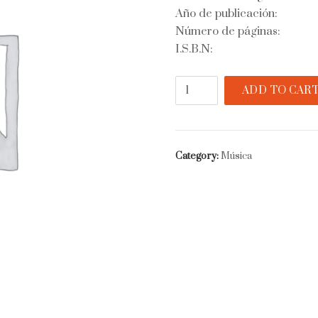
Año de publicación:
Número de páginas:
I.S.B.N:
Tango.
ADD TO CAR
Arte
y
misterio
de
Category:
Música
un
baile
quantity