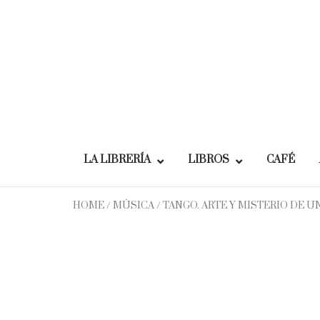
Skip
to
content
LA LIBRERÍA
LIBROS
CAFÉ
HOME
/
MÚSICA
/ TANGO. ARTE Y MISTERIO DE U