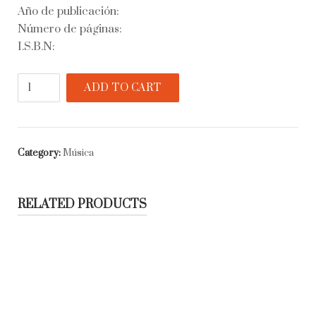
Año de publicación:
Número de páginas:
I.S.B.N:
Damas
ADD TO CART
y
milongueras
del
tango
Category:
Música
quantity
RELATED PRODUCTS