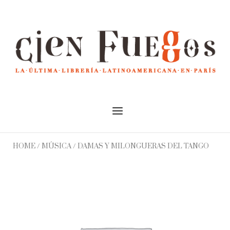
Skip
to
Home
content
Menu
HOME
/
MÚSICA
/ DAMAS Y MILONGUERAS DEL TANGO