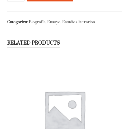
Inés
de
la
Categories:
Biografía
,
Ensayo, Estudios literarios
Cruz
o
las
RELATED PRODUCTS
trampas
de
la
fe
quantity