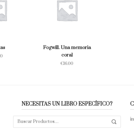
tas
Fogwill. Una memoria
coral
00
€
16.00
NECESITAS UN LIBRO ESPECÍFICO?
C
Buscar:
i
SEARCH