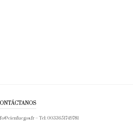
ONTÁCTANOS
nfo@cienfuegos.fr
– Tel:
0033651749781