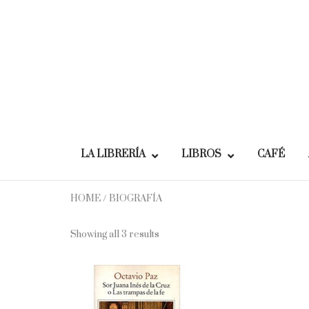
Skip
to
content
LA LIBRERÍA
LIBROS
CAFÉ
HOME
/ BIOGRAFÍA
Showing all 3 results