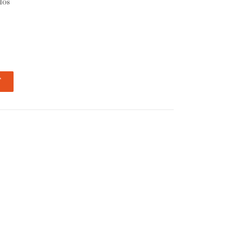
los
T