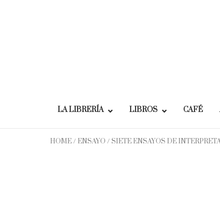
Skip
to
content
LA LIBRERÍA
LIBROS
CAFÉ
HOME
/
ENSAYO
/ SIETE ENSAYOS DE INTERPRET