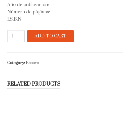
Año de publicación:
Número de páginas:
I.S.B.N:
Selección
ADD TO CART
de
ensayos
quantity
Category:
Ensayo
RELATED PRODUCTS