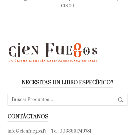
€
18.00
NECESITAS UN LIBRO ESPECÍFICO?
Buscar:
SEARC
CONTÁCTANOS
info@cienfuegos.fr
– Tel:
0033651749781