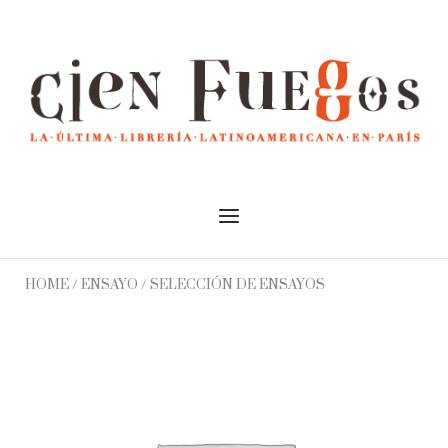
Skip
to
Home
content
Menu
HOME
/
ENSAYO
/ SELECCIÓN DE ENSAYOS