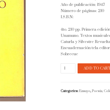
Año de publicación: 1947
Número de páginas: 210
I.S.B.N:
4to. 210 pp. Primera edici
Unamuno. Textos musicales 
Caturla y Silvestre Revuelt
Encuadernación tela editor
Sobrecuc
El
ADD TO CAR
son
entero
quantity
Categories:
Ensayo
,
Poesía, Col