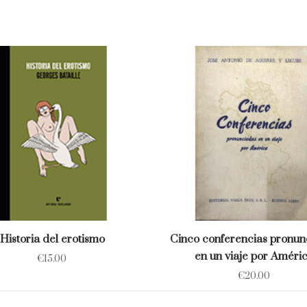
Historia del erotismo
Cinco conferencias pronun
en un viaje por Améri
€
15.00
€
20.00