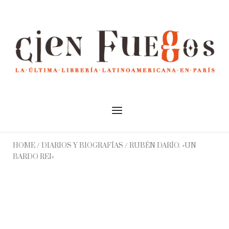
Skip
to
Home
content
Menu
HOME
/
DIARIOS Y BIOGRAFÍAS
/ RUBÉN DARÍO. «UN
BARDO REI»