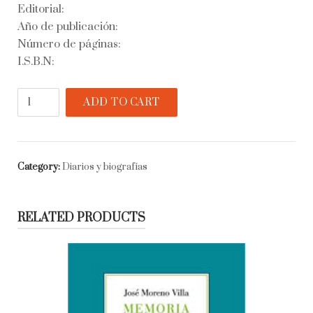
Editorial:
Año de publicación:
Número de páginas:
I.S.B.N:
Rubén
ADD TO CART
Darío.
"Un
bardo
rei"
Category:
Diarios y biografías
quantity
RELATED PRODUCTS