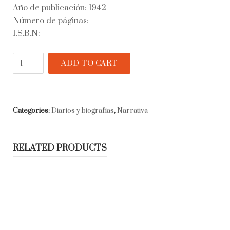
Año de publicación: 1942
Número de páginas:
I.S.B.N:
Allá
ADD TO CART
lejos
y
hace
tiempo
Categories:
Diarios y biografías
,
Narrativa
quantity
RELATED PRODUCTS