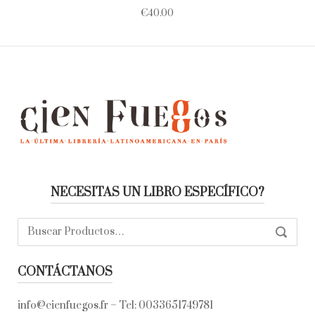
€
40.00
NECESITAS UN LIBRO ESPECÍFICO?
Buscar:
SEARC
CONTÁCTANOS
info@cienfuegos.fr
– Tel:
0033651749781