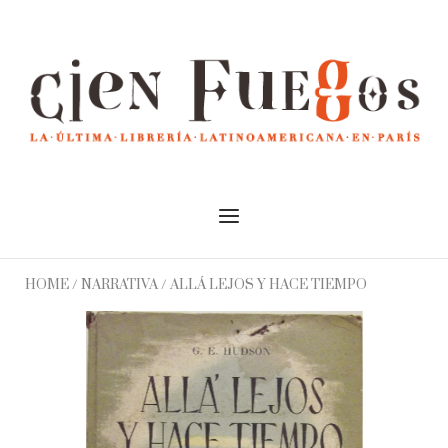
Skip
to
Home
content
Menu
HOME
/
NARRATIVA
/ ALLÁ LEJOS Y HACE TIEMPO