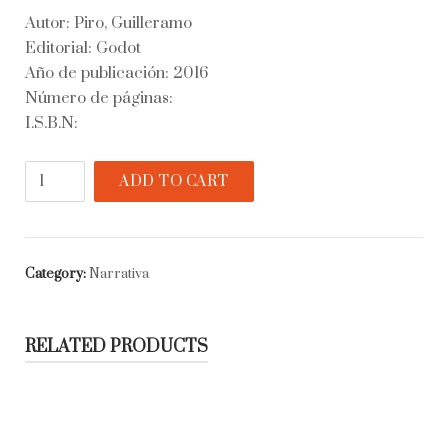
Autor: Piro, Guilleramo
Editorial: Godot
Año de publicación: 2016
Número de páginas:
I.S.B.N:
Qué
ADD TO CART
cómico
resultaba
cuando
era
Category:
Narrativa
un
muñeco
quantity
RELATED PRODUCTS