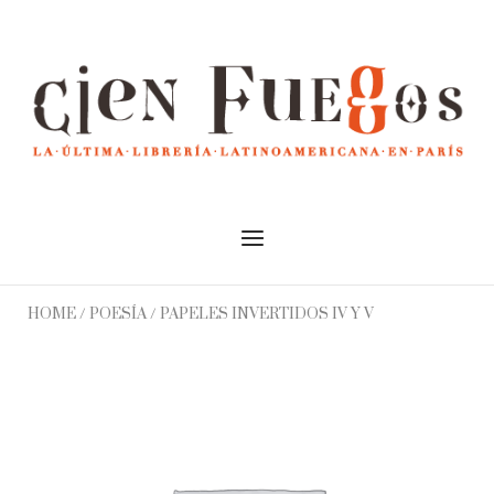
Skip
to
Home
content
Menu
HOME
/
POESÍA
/ PAPELES INVERTIDOS IV Y V