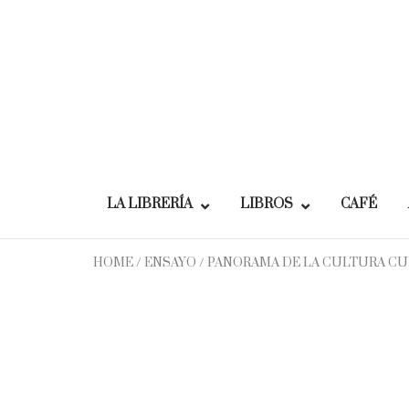
Skip
to
content
LA LIBRERÍA
LIBROS
CAFÉ
HOME
/
ENSAYO
/ PANORAMA DE LA CULTURA C