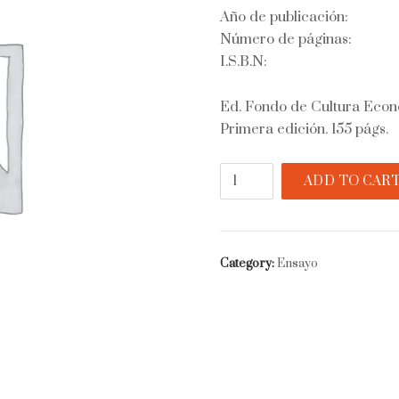
Año de publicación:
Número de páginas:
I.S.B.N:
Ed. Fondo de Cultura Econó
Primera edición. 155 págs.
Panorama
ADD TO CAR
de
la
cultura
cubana
Category:
Ensayo
quantity