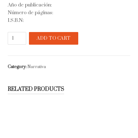
Año de publicación:
Número de páginas:
I.S.B.N:
La
ADD TO CART
playa.
Fiestas
de
agosto
Category:
Narrativa
quantity
RELATED PRODUCTS