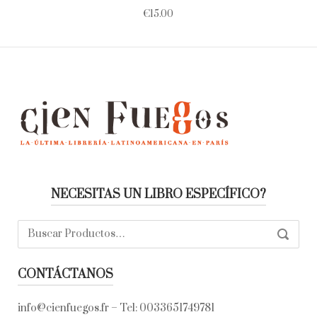
€
15.00
NECESITAS UN LIBRO ESPECÍFICO?
Buscar:
SEARC
CONTÁCTANOS
info@cienfuegos.fr
– Tel:
0033651749781