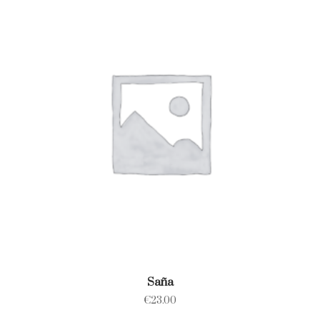
Saña
€
23.00