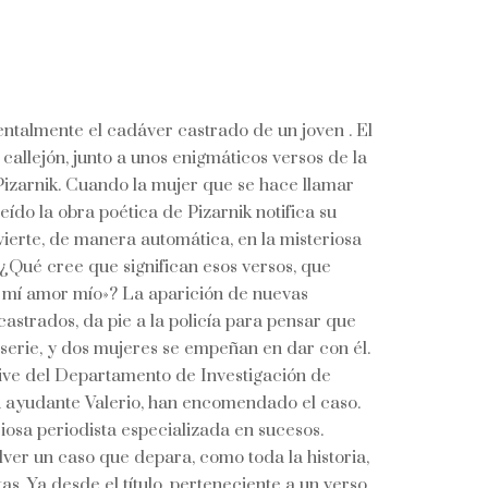
talmente el cadáver castrado de un joven . El
callejón, junto a unos enigmáticos versos de la
Pizarnik. Cuando la mujer que se hace llamar
eído la obra poética de Pizarnik notifica su
nvierte, de manera automática, en la misteriosa
¿Qué cree que significan esos versos, que
 mí amor mío»? La aparición de nuevas
astrados, da pie a la policía para pensar que
 serie, y dos mujeres se empeñan en dar con él.
tive del Departamento de Investigación de
su ayudante Valerio, han encomendado el caso.
iosa periodista especializada en sucesos.
er un caso que depara, como toda la historia,
s. Ya desde el título, perteneciente a un verso