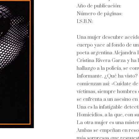
Año de publicación:
Número de páginas:
I.S.B.N:
Una mujer descubre acciden
cuerpo yace al fondo de un 
poeta argentina Alejandra 
Cristina Rivera Garza y ha l
hallazgo a la policía, se co
Informante. ¿Qué ha visto? 
comienzan así: «Cuídate de
víctimas, siempre hombres c
se enfrenta a un asesino en
Una es la infatigable detec
Homicidios, a la que, con 
La otra mujer es una mister
Ambas se empeñan en resolv
más sorpresas que respuesta