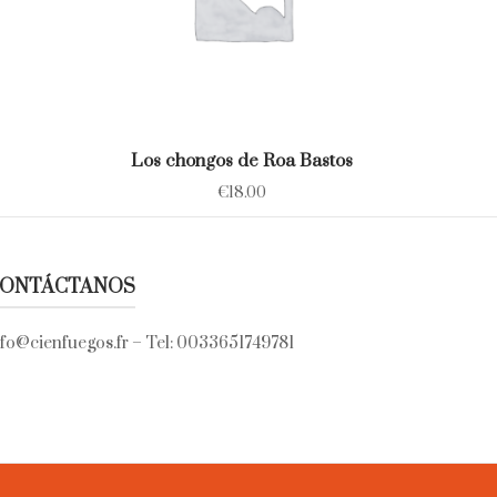
Los chongos de Roa Bastos
€
18.00
ONTÁCTANOS
nfo@cienfuegos.fr
– Tel:
0033651749781