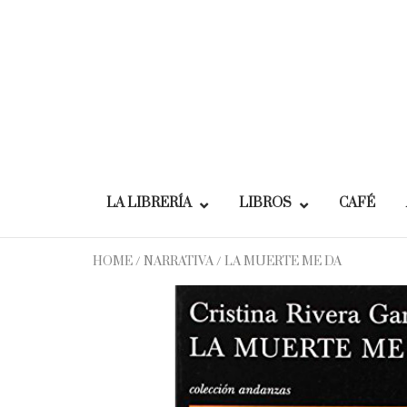
Skip
to
content
LA LIBRERÍA
LIBROS
CAFÉ
HOME
/
NARRATIVA
/ LA MUERTE ME DA