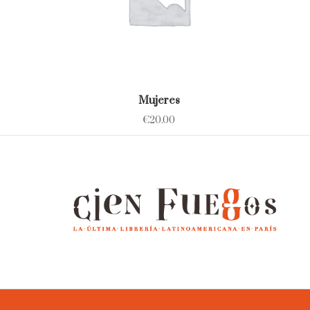
Mujeres
€
20.00