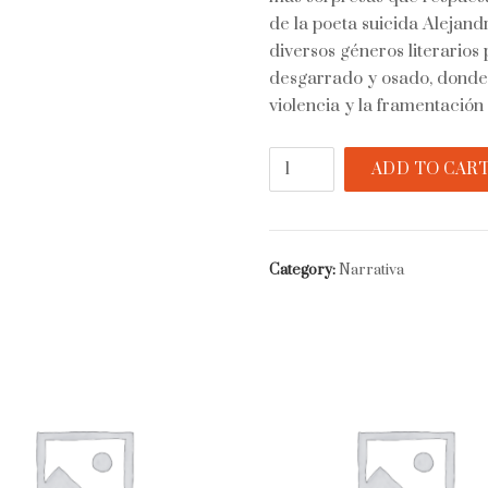
de la poeta suicida Alejandr
diversos géneros literarios
desgarrado y osado, donde 
violencia y la framentació
La
ADD TO CAR
muerte
me
da
quantity
Category:
Narrativa