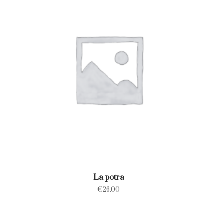
La potra
€
26.00