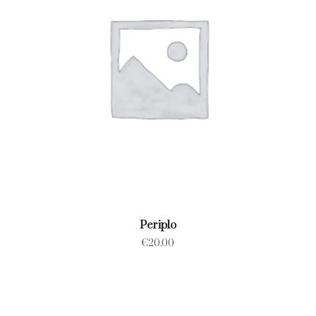
Periplo
€
20.00