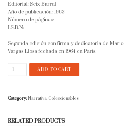
Editorial: Seix Barral
Año de publicación: 1963
Número de páginas:
I.S.B.N:
Segunda edición con firma y dedicatoria de Mario
Vargas Llosa fechada en 1964 en París.
La
ADD TO CART
ciudad
y
los
perros
Category:
Narrativa, Coleccionables
quantity
RELATED PRODUCTS