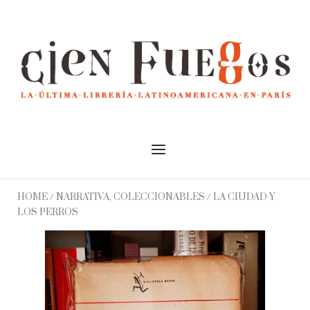
Skip
to
Home
content
Menu
HOME
/
NARRATIVA, COLECCIONABLES
/ LA CIUDAD Y
LOS PERROS