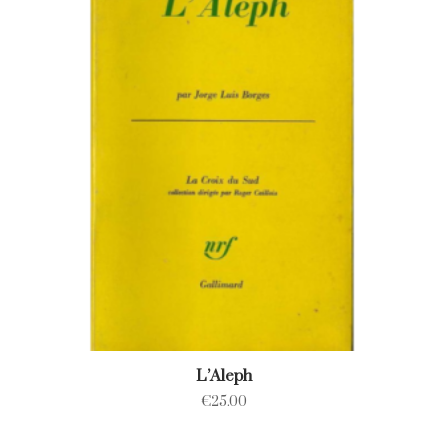
L’Aleph
€
25.00