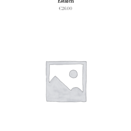
Estafen
€
26.00