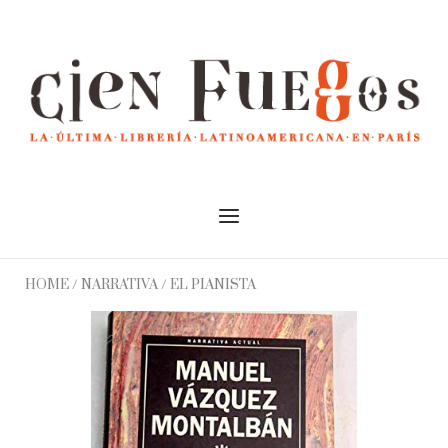
Skip
to
Home
content
Menu
HOME
/
NARRATIVA
/ EL PIANISTA