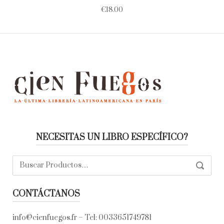
€
18.00
NECESITAS UN LIBRO ESPECÍFICO?
Buscar:
SEARC
CONTÁCTANOS
info@cienfuegos.fr
– Tel:
0033651749781