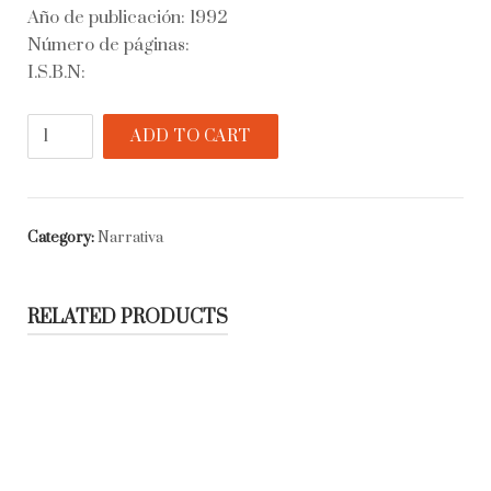
Año de publicación: 1992
Número de páginas:
I.S.B.N:
El
ADD TO CART
pianista
quantity
Category:
Narrativa
RELATED PRODUCTS