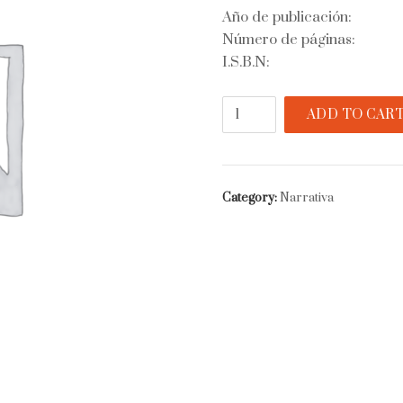
Año de publicación:
Número de páginas:
I.S.B.N:
El
ADD TO CAR
pekinés
quantity
Category:
Narrativa