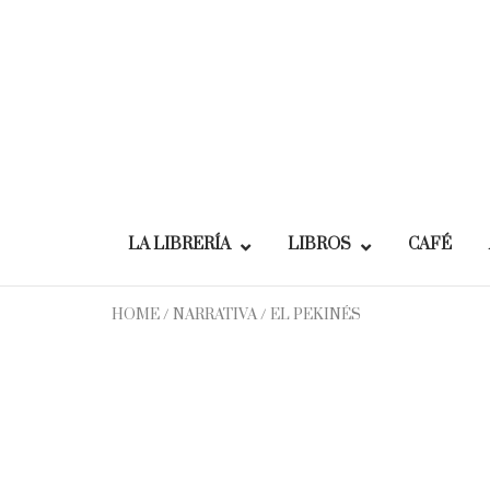
Skip
to
content
LA LIBRERÍA
LIBROS
CAFÉ
HOME
/
NARRATIVA
/ EL PEKINÉS