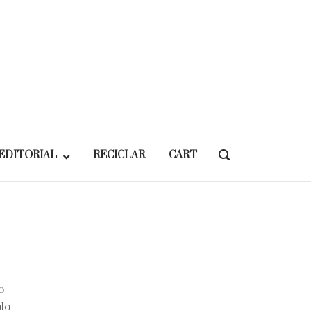
EDITORIAL
RECICLAR
CART
OPEN
SEARCH
BAR
o
blo