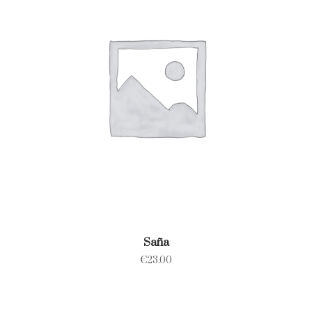
Saña
€
23.00