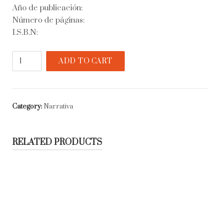
Año de publicación:
Número de páginas:
I.S.B.N:
El
ADD TO CART
ojo
de
jade
quantity
Category:
Narrativa
RELATED PRODUCTS