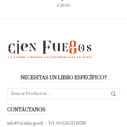
€
26.00
NECESITAS UN LIBRO ESPECÍFICO?
Buscar:
SEARC
CONTÁCTANOS
info@cienfuegos.fr
– Tel:
0033651749781