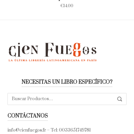
€
14.00
NECESITAS UN LIBRO ESPECÍFICO?
Buscar:
SEARC
CONTÁCTANOS
info@cienfuegos.fr
– Tel:
0033651749781