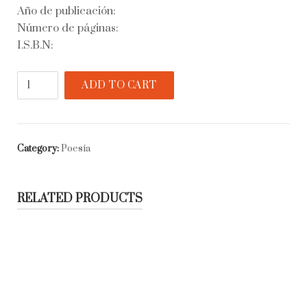
Año de publicación:
Número de páginas:
I.S.B.N:
El
ADD TO CART
lago
de
los
botes
Category:
Poesía
quantity
RELATED PRODUCTS