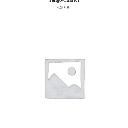
Tango-Charter
€
20.00