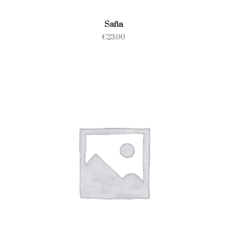
Saña
€
23.00