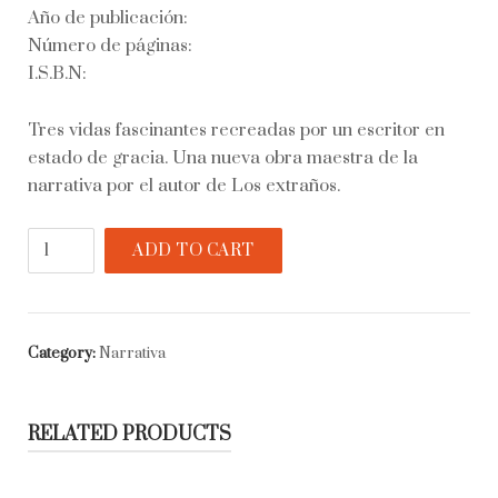
Año de publicación:
Número de páginas:
I.S.B.N:
Tres vidas fascinantes recreadas por un escritor en
estado de gracia. Una nueva obra maestra de la
narrativa por el autor de Los extraños.
El
ADD TO CART
arte
de
la
fuga
Category:
Narrativa
quantity
RELATED PRODUCTS