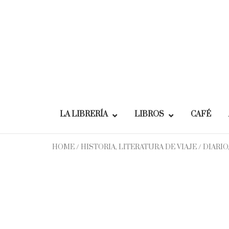
Skip
to
content
LA LIBRERÍA
LIBROS
CAFÉ
HOME
/
HISTORIA, LITERATURA DE VIAJE
/ DIARIO