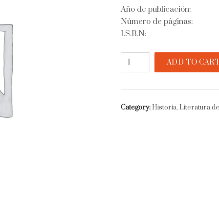
Año de publicación:
Número de páginas:
I.S.B.N:
Diario,
ADD TO CAR
relaciones
de
viaje
quantity
Category:
Historia, Literatura de