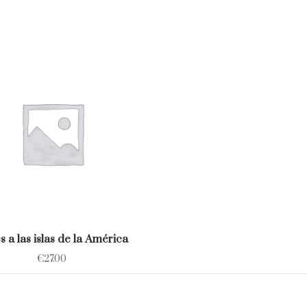
es a las islas de la América
€
27.00