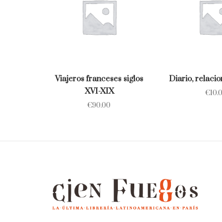
Viajeros franceses siglos
Diario, relacio
XVI-XIX
€
10.
€
90.00