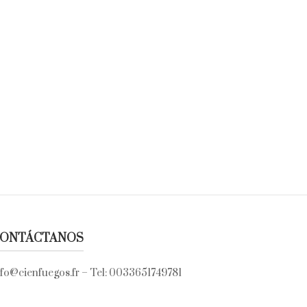
ONTÁCTANOS
nfo@cienfuegos.fr
– Tel:
0033651749781