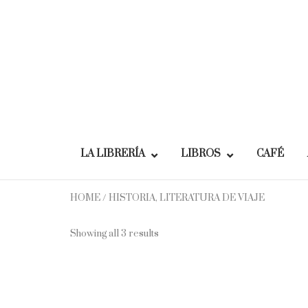
Skip
to
content
LA LIBRERÍA
LIBROS
CAFÉ
HOME
/ HISTORIA, LITERATURA DE VIAJE
Showing all 3 results