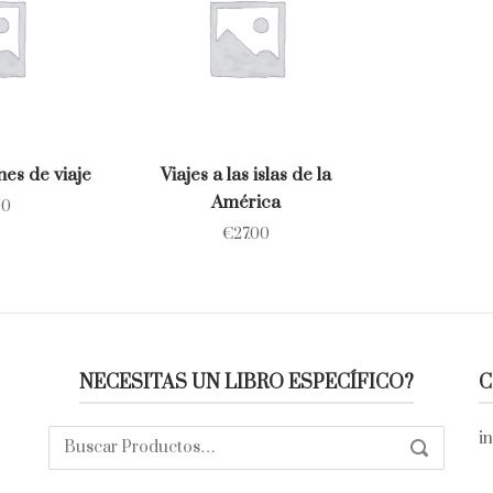
nes de viaje
Viajes a las islas de la
América
00
€
27.00
NECESITAS UN LIBRO ESPECÍFICO?
C
Buscar:
i
SEARCH