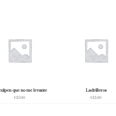
culpen que no me levante
Ladrilleros
€
15.00
€
15.00