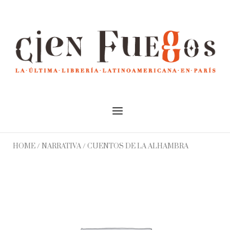
Skip
to
Home
content
Menu
HOME
/
NARRATIVA
/ CUENTOS DE LA ALHAMBRA