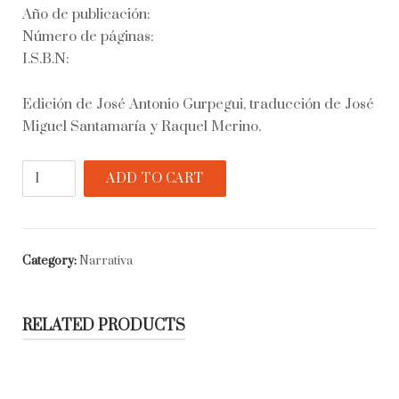
Año de publicación:
Número de páginas:
I.S.B.N:
Edición de José Antonio Gurpegui, traducción de José
Miguel Santamaría y Raquel Merino.
Cuentos
ADD TO CART
de
la
Alhambra
quantity
Category:
Narrativa
RELATED PRODUCTS