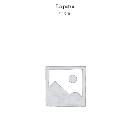
La potra
€
26.00