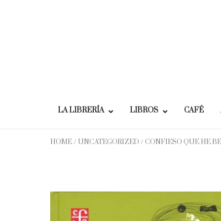
Skip
to
content
LA LIBRERÍA
LIBROS
CAFÉ
HOME
/
UNCATEGORIZED
/ CONFIESO QUE HE B