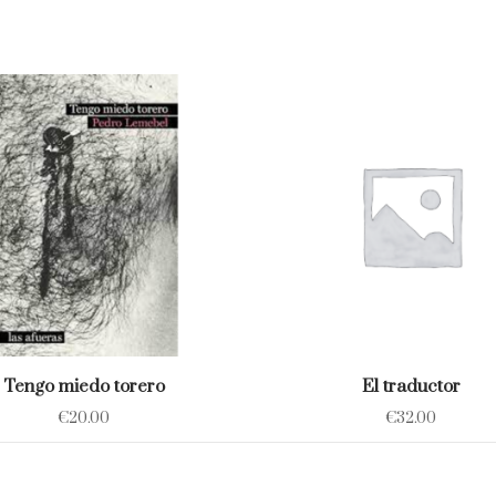
Tengo miedo torero
El traductor
€
20.00
€
32.00