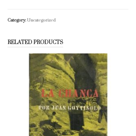
que
pasa
(antología)
Category:
Uncategorized
quantity
RELATED PRODUCTS