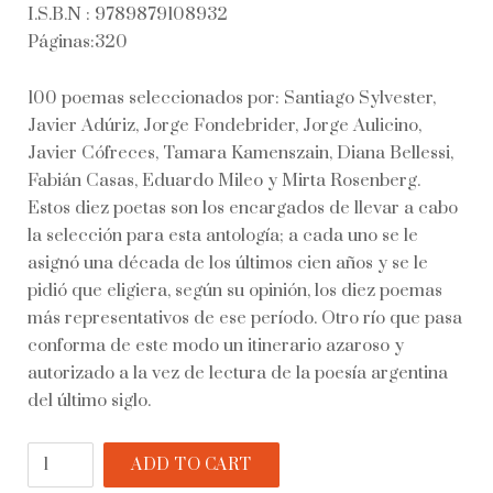
I.S.B.N : 9789879108932
Páginas:320
100 poemas seleccionados por: Santiago Sylvester,
Javier Adúriz, Jorge Fondebrider, Jorge Aulicino,
Javier Cófreces, Tamara Kamenszain, Diana Bellessi,
Fabián Casas, Eduardo Mileo y Mirta Rosenberg.
Estos diez poetas son los encargados de llevar a cabo
la selección para esta antología; a cada uno se le
asignó una década de los últimos cien años y se le
pidió que eligiera, según su opinión, los diez poemas
más representativos de ese período. Otro río que pasa
conforma de este modo un itinerario azaroso y
autorizado a la vez de lectura de la poesía argentina
del último siglo.
Otro
ADD TO CART
río