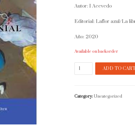
Autor: I Acevedo
Editorial: Laflor azul/La lib
Año: 2020
Available on backorder
Una
ADD TO CAR
idea
genial
quantity
Category:
Uncategorized