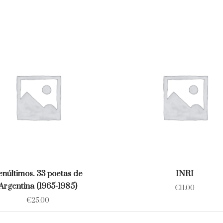
enúltimos. 33 poetas de
INRI
Argentina (1965-1985)
€
11.00
€
25.00