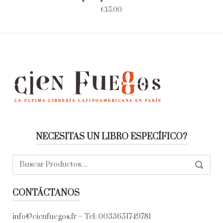
€
15.00
NECESITAS UN LIBRO ESPECÍFICO?
Buscar:
SEARC
CONTÁCTANOS
info@cienfuegos.fr
– Tel:
0033651749781