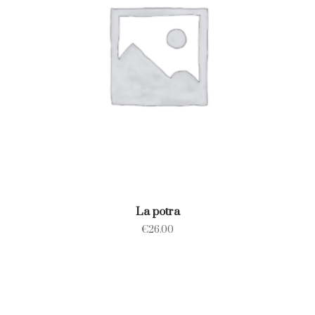
La potra
€
26.00