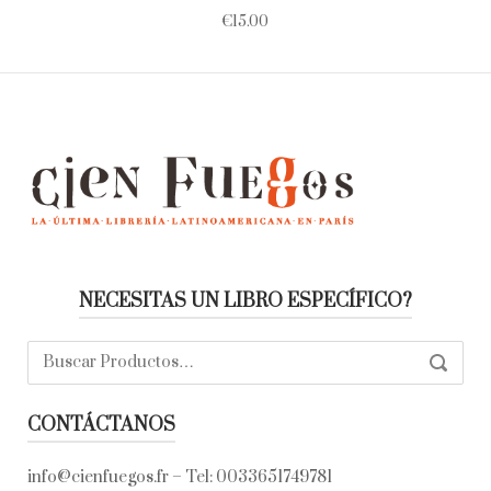
€
15.00
NECESITAS UN LIBRO ESPECÍFICO?
Buscar:
SEARC
CONTÁCTANOS
info@cienfuegos.fr
– Tel:
0033651749781