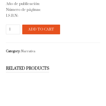
Año de publicación:
Número de páginas:
I.S.B.N:
Una
ADD TO CART
belleza
vulgar
quantity
Category:
Narrativa
RELATED PRODUCTS