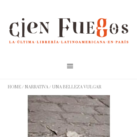
Skip
to
Home
content
Menu
HOME
/
NARRATIVA
/ UNA BELLEZA VULGAR