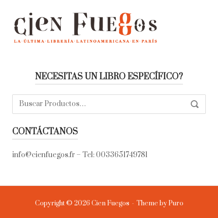
NECESITAS UN LIBRO ESPECÍFICO?
Buscar:
SEARC
CONTÁCTANOS
info@cienfuegos.fr
– Tel:
0033651749781
Copyright © 2026 Cien Fuegos
Theme by
Puro