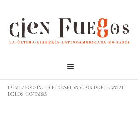
Skip
to
Home
content
Menu
HOME
/
POESÍA
/ TRIPLE EXPLANACIÓN DE EL CANTAR
DE LOS CANTARES