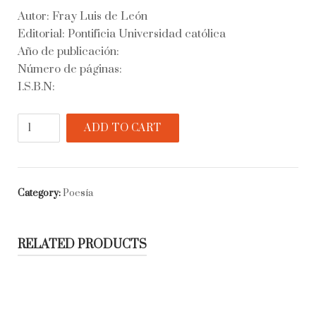
Autor: Fray Luis de León
Editorial: Pontificia Universidad católica
Año de publicación:
Número de páginas:
I.S.B.N:
Triple
ADD TO CART
explanación
de
El
cantar
Category:
Poesía
de
los
cantares
RELATED PRODUCTS
quantity