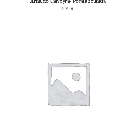
Arnaldo Calveyra- Poesía reunida
€
18.00