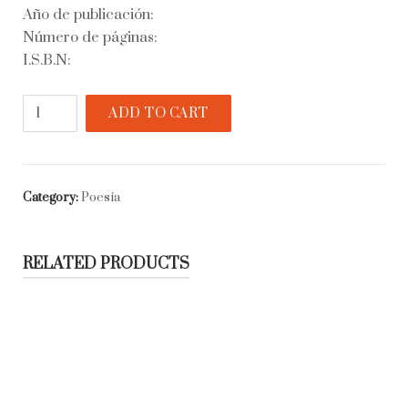
Año de publicación:
Número de páginas:
I.S.B.N:
Trilogía
ADD TO CART
sacra
quantity
Category:
Poesía
RELATED PRODUCTS