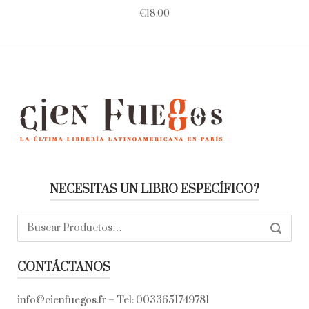
€
18.00
NECESITAS UN LIBRO ESPECÍFICO?
Buscar:
SEARC
CONTÁCTANOS
info@cienfuegos.fr
– Tel:
0033651749781