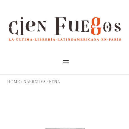
Skip
to
Home
content
Menu
HOME
/
NARRATIVA
/ SENA