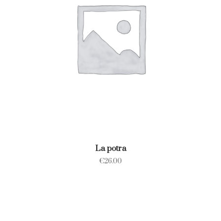
La potra
€
26.00