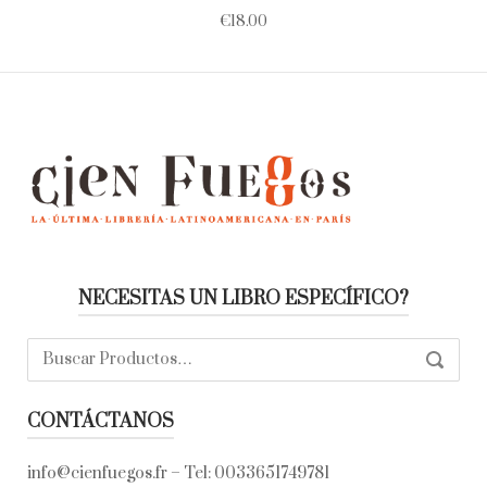
€
18.00
NECESITAS UN LIBRO ESPECÍFICO?
Buscar:
SEARC
CONTÁCTANOS
info@cienfuegos.fr
– Tel:
0033651749781