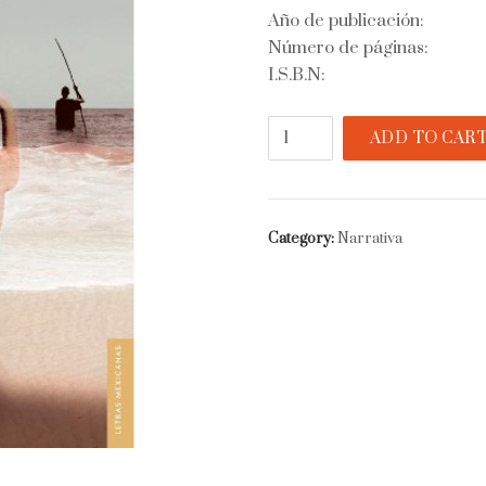
Año de publicación:
Número de páginas:
I.S.B.N:
Reunión
ADD TO CAR
de
cuentos
quantity
Category:
Narrativa