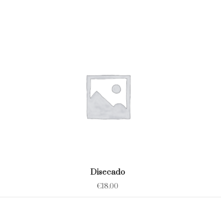
Disecado
€
18.00